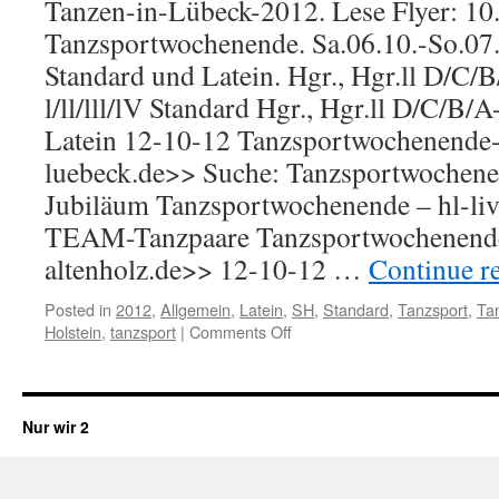
Tanzen-in-Lübeck-2012. Lese Flyer: 10
Tanzsportwochenende. Sa.06.10.-So.07.
Standard und Latein. Hgr., Hgr.ll D/C/
l/ll/lll/lV Standard Hgr., Hgr.ll D/C/B/
Latein 12-10-12 Tanzsportwochenende-
luebeck.de>> Suche: Tanzsportwochen
Jubiläum Tanzsportwochenende – hl-li
TEAM-Tanzpaare Tanzsportwochenende
altenholz.de>> 12-10-12 …
Continue r
Posted in
2012
,
Allgemein
,
Latein
,
SH
,
Standard
,
Tanzsport
,
Tan
Holstein
,
tanzsport
|
Comments Off
on
Tanzen-
in-
Luebeck
Nur wir 2